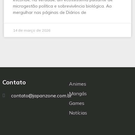
microgestão política e sobrevivência biológica. Ao
mergulhar nas páginas de Diários de
14 de março de 2026
Contato
Animes
Mangás
contato@japanzone.com.br
Games
Notícias