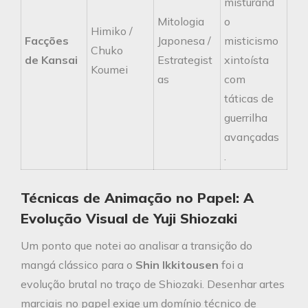
misturand
Mitologia
o
Himiko /
Facções
Japonesa /
misticismo
Chuko
de Kansai
Estrategist
xintoísta
Koumei
as
com
táticas de
guerrilha
avançadas
.
Técnicas de Animação no Papel: A
Evolução Visual de Yuji Shiozaki
Um ponto que notei ao analisar a transição do
mangá clássico para o
Shin Ikkitousen
foi a
evolução brutal no traço de Shiozaki. Desenhar artes
marciais no papel exige um domínio técnico de