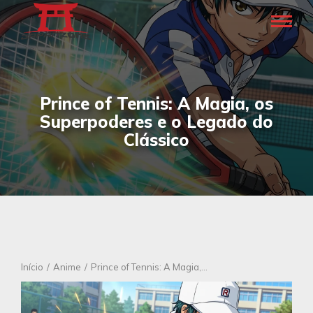
Prince of Tennis: A Magia, os
Superpoderes e o Legado do
Clássico
Você está aqui:
Início
Anime
Prince of Tennis: A Magia,…