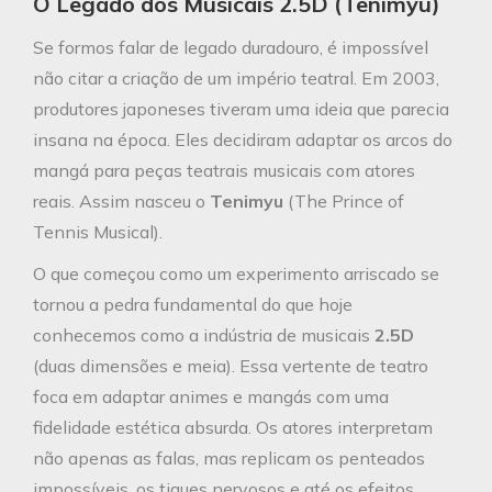
O Legado dos Musicais 2.5D (Tenimyu)
Se formos falar de legado duradouro, é impossível
não citar a criação de um império teatral. Em 2003,
produtores japoneses tiveram uma ideia que parecia
insana na época. Eles decidiram adaptar os arcos do
mangá para peças teatrais musicais com atores
reais. Assim nasceu o
Tenimyu
(The Prince of
Tennis Musical).
O que começou como um experimento arriscado se
tornou a pedra fundamental do que hoje
conhecemos como a indústria de musicais
2.5D
(duas dimensões e meia). Essa vertente de teatro
foca em adaptar animes e mangás com uma
fidelidade estética absurda. Os atores interpretam
não apenas as falas, mas replicam os penteados
impossíveis, os tiques nervosos e até os efeitos