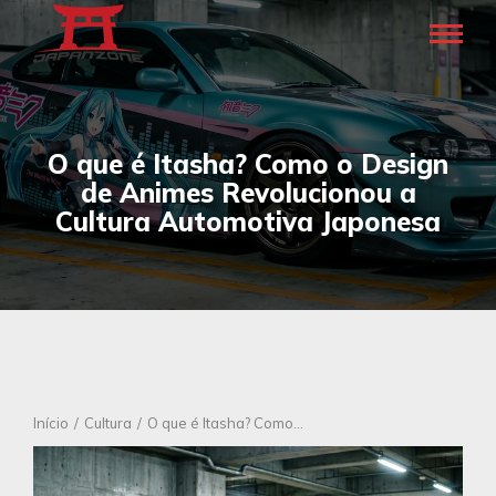
O que é Itasha? Como o Design
de Animes Revolucionou a
Cultura Automotiva Japonesa
Você está aqui:
Início
Cultura
O que é Itasha? Como…