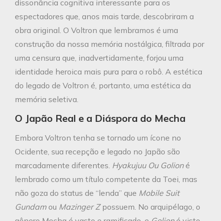
dissonância cognitiva interessante para os
espectadores que, anos mais tarde, descobriram a
obra original. O Voltron que lembramos é uma
construção da nossa memória nostálgica, filtrada por
uma censura que, inadvertidamente, forjou uma
identidade heroica mais pura para o robô. A estética
do legado de Voltron é, portanto, uma estética da
memória seletiva.
O Japão Real e a Diáspora do Mecha
Embora Voltron tenha se tornado um ícone no
Ocidente, sua recepção e legado no Japão são
marcadamente diferentes.
Hyakujuu Ou Golion
é
lembrado como um título competente da Toei, mas
não goza do status de “lenda” que
Mobile Suit
Gundam
ou
Mazinger Z
possuem. No arquipélago, o
gênero Mecha é vasto e ramificado, e
Golion
é visto