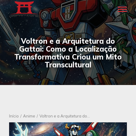
Voltron e a Arquitetura do
Gattai: Como a Localização
Transformativa Criou um Mito
Transcultural
Você está aqui:
Início
Anime
Voltron e a Arquitetura do…