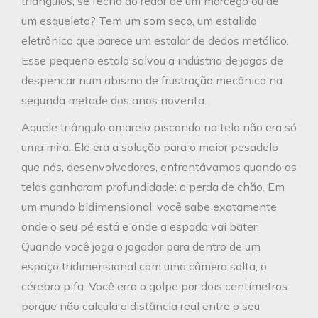
triângulos, se fecha ao redor de um morcego ou de
um esqueleto? Tem um som seco, um estalido
eletrônico que parece um estalar de dedos metálico.
Esse pequeno estalo salvou a indústria de jogos de
despencar num abismo de frustração mecânica na
segunda metade dos anos noventa.
Aquele triângulo amarelo piscando na tela não era só
uma mira. Ele era a solução para o maior pesadelo
que nós, desenvolvedores, enfrentávamos quando as
telas ganharam profundidade: a perda de chão. Em
um mundo bidimensional, você sabe exatamente
onde o seu pé está e onde a espada vai bater.
Quando você joga o jogador para dentro de um
espaço tridimensional com uma câmera solta, o
cérebro pifa. Você erra o golpe por dois centímetros
porque não calcula a distância real entre o seu