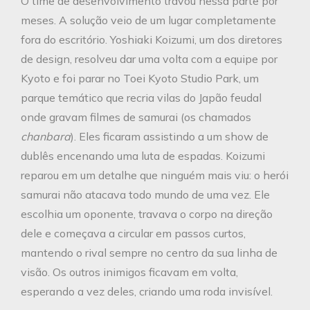
O time de desenvolvimento travou nessa parte por
meses. A solução veio de um lugar completamente
fora do escritório. Yoshiaki Koizumi, um dos diretores
de design, resolveu dar uma volta com a equipe por
Kyoto e foi parar no Toei Kyoto Studio Park, um
parque temático que recria vilas do Japão feudal
onde gravam filmes de samurai (os chamados
chanbara
). Eles ficaram assistindo a um show de
dublês encenando uma luta de espadas. Koizumi
reparou em um detalhe que ninguém mais viu: o herói
samurai não atacava todo mundo de uma vez. Ele
escolhia um oponente, travava o corpo na direção
dele e começava a circular em passos curtos,
mantendo o rival sempre no centro da sua linha de
visão. Os outros inimigos ficavam em volta,
esperando a vez deles, criando uma roda invisível.