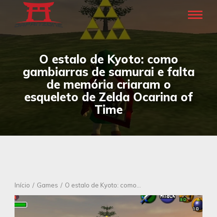
O estalo de Kyoto: como
gambiarras de samurai e falta
de memória criaram o
esqueleto de Zelda Ocarina of
Time
Você está aqui:
Início
Games
O estalo de Kyoto: como…